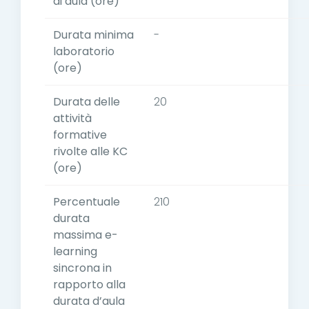
di aula (ore)
Durata minima
-
laboratorio
(ore)
Durata delle
20
attività
formative
rivolte alle KC
(ore)
Percentuale
210
durata
massima e-
learning
sincrona in
rapporto alla
durata d’aula